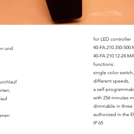
for LED controller
40-FA.210.350-500
en und
40-FA.210.12-24.M
functions:
single color switch
different speeds,
urchlauf
a self-programmab
iten,
with 256 minutes m
lauf
dimmable in three d
authorized in the 
denen
IP 65