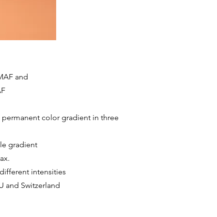
.MAF and
AF
, permanent color gradient in three
le gradient
ax.
ifferent intensities
EU and Switzerland