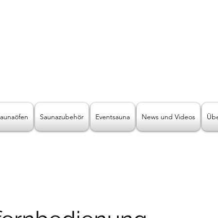
LICHT2000
Saunabeleuchtung & Wellnessbeleuchtung
ive Wellnessbeleuchtung der andere
aunaöfen
Saunazubehör
Eventsauna
News und Videos
Übe