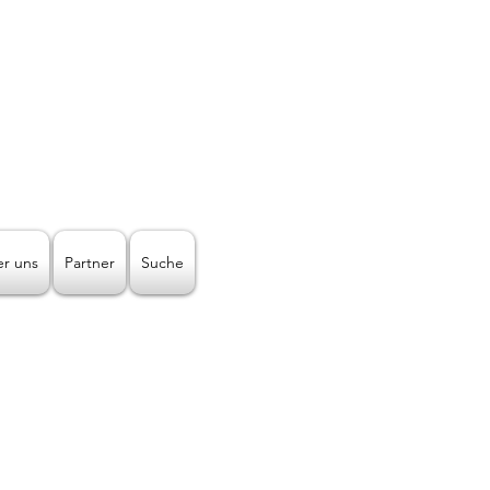
Telefon-Nr.:
+43512938064
Mail:
lichtleiter@licht-2000.com
n Art!
r uns
Partner
Suche