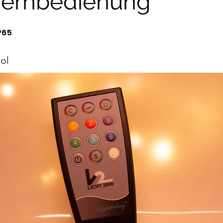
fernbedienung
P65
ol