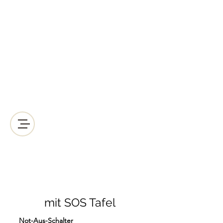
LICHT2000
Saunabeleuchtung & Wellnessbeleuchtung
Kreative Wellnessbeleuchtung der
anderen Art!
Mail:
lichtleiter@licht-2000.com
Telefon-Nr.:
+43512938064
Not-Aus-
Schalter
mit SOS Tafel
Not-Aus-Schalter