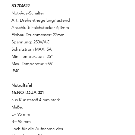
30.704622
Not-Aus-Schalter
Art: Drehentriegelung/rastend
Anschluß: Falchstecker 6,3mm
Einbau Druchmesser: 22mm
Spannung: 250V/AC
Schaltstrom MAX: 5A
Min. Temperatur: -25°
Max. Temperatur +55°
IP40
Notruftafel
16.NOT.QUA.001
aus Kunststoff 4 mm stark
Maße:
L= 95 mm
B= 95 mm
Loch für die Aufnahme des