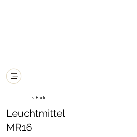
LICHT2000
Saunabeleuchtung & Wellnessbeleuchtung
Kreative Wellnessbeleuchtung der
anderen Art!
Mail:
lichtleiter@licht-2000.com
Telefon-Nr.:
+43512938064
< Back
Leuchtmittel
MR16