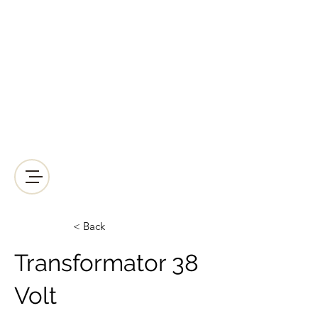
LICHT2000
Saunabeleuchtung & Wellnessbeleuchtung
Kreative Wellnessbeleuchtung der
anderen Art!
Mail:
lichtleiter@licht-2000.com
Telefon-Nr.:
+43512938064
< Back
Transformator 38
Volt