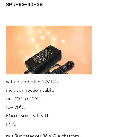
SPU-63-110-38
with round plug 12V DC
incl. connection cable
ta= 0°C to 40°C
tc= 70°C
Measures: L x B x H
IP 20
mit Rundstecker 38 V Gleichstrom