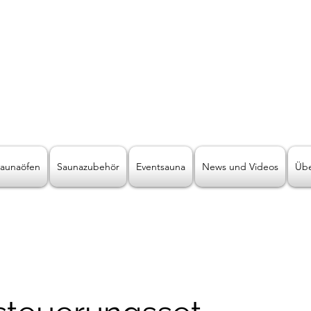
LICHT2000
Saunabeleuchtung & Wellnessbeleuchtung
ive Wellnessbeleuchtung der andere
aunaöfen
Saunazubehör
Eventsauna
News und Videos
Übe