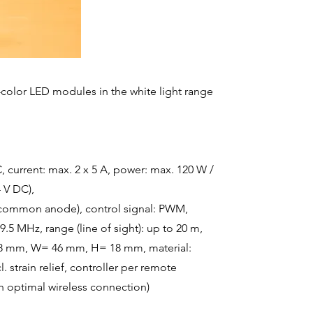
-color LED modules in the white light range
, current: max. 2 x 5 A, power: max. 120 W /
 V DC),
(common anode), control signal: PWM,
9.5 MHz, range (line of sight): up to 20 m,
8 mm, W= 46 mm, H= 18 mm, material:
cl. strain relief, controller per remote
th optimal wireless connection)