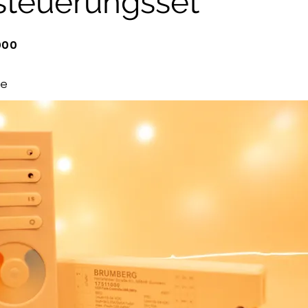
steuerungsset
000
te