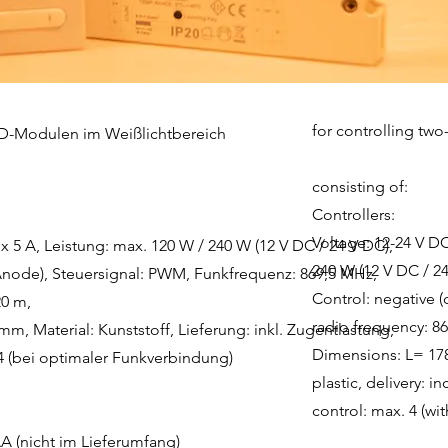
for controlling two
ED-Modulen im Weißlichtbereich
consisting of:
Controllers:
Voltage: 12-24 V DC
 5 A, Leistung: max. 120 W / 240 W (12 V DC / 24 V DC),
240 W (12 V DC / 24
node), Steuersignal: PWM, Funkfrequenz: 869,5 MHz,
Control: negative 
20 m,
radio frequency: 86
 Material: Kunststoff, Lieferung: inkl. Zugentlastung,
Dimensions: L= 17
4 (bei optimaler Funkverbindung)
plastic, delivery: in
control: max. 4 (wi
AA (nicht im Lieferumfang)