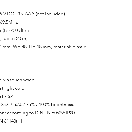
4.5 V DC - 3 x AAA (not included)
869.5MHz
 (Ps) < 0 dBm,
): up to 20 m,
 mm, W= 48, H= 18 mm, material: plastic
e via touch wheel
t light color
1 / S2
s 25% / 50% / 75% / 100% brightness.
on: according to DIN EN 60529: IP20,
N 61140) III