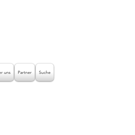
Telefon-Nr.:
+43512938064
Mail:
lichtleiter@licht-2000.com
n Art!
r uns
Partner
Suche