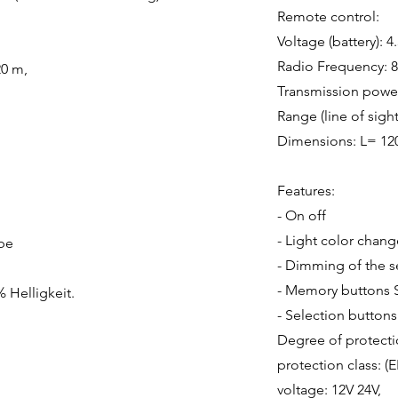
Remote control:
Voltage (battery): 
Radio Frequency: 
20 m,
Transmission power
Range (line of sight
Dimensions: L= 120
Features:
- On off
- Light color chang
rbe
- Dimming of the se
- Memory buttons S
% Helligkeit.
- Selection button
Degree of protecti
protection class: (E
voltage: 12V 24V,