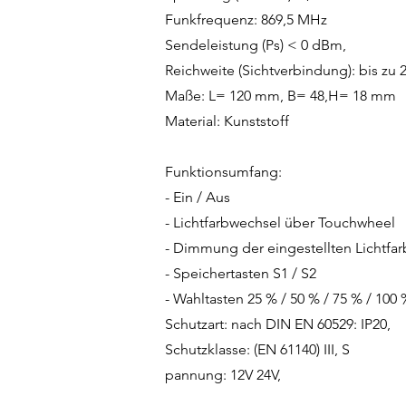
Funkfrequenz: 869,5 MHz
Sendeleistung (Ps) < 0 dBm,
Reichweite (Sichtverbindung): bis zu 
Maße: L= 120 mm, B= 48,H= 18 mm
Material: Kunststoff
Funktionsumfang:
- Ein / Aus
- Lichtfarbwechsel über Touchwheel
- Dimmung der eingestellten Lichtfa
- Speichertasten S1 / S2
- Wahltasten 25 % / 50 % / 75 % / 100 
Schutzart: nach DIN EN 60529: IP20,
Schutzklasse: (EN 61140) III, S
pannung: 12V 24V,