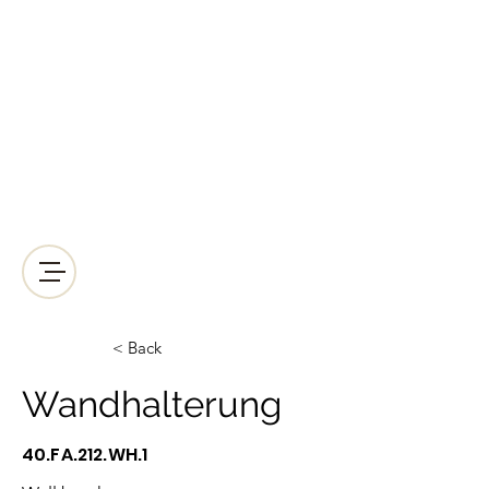
LICHT2000
Saunabeleuchtung & Wellnessbeleuchtung
Kreative Wellnessbeleuchtung der
anderen Art!
Mail:
lichtleiter@licht-2000.com
Telefon-Nr.:
+43512938064
< Back
Wandhalterung
40.FA.212.WH.1