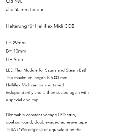
CRI >90
alle 50 mm teilbar
Halterung für Helliflex Midi COB
L= 29mm
B= 10mm
H= 9mm
LED Flex Module for Sauna and Steam Bath
The maximum length is 5.000mm
Helliflex Midi can be shortened
independently and is then sealed again with
a special end cap
Dimmable constant voltage LED strip,
opal surround, double-sided adhesive tape
TESA (4965 original) or equivalent on the