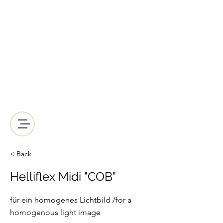
LICHT2000
Saunabeleuchtung & Wellnessbeleuchtung
Kreative Wellnessbeleuchtung der
anderen Art!
Mail:
lichtleiter@licht-2000.com
Telefon-Nr.:
+43512938064
< Back
Helliflex Midi "COB"
für ein homogenes Lichtbild /for a
homogenous light image