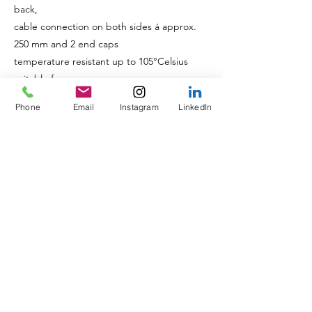
back,
cable connection on both sides á approx.
250 mm and 2 end caps
temperature resistant up to 105°Celsius
suitable for sauna,
IP67
Phone
Email
Instagram
LinkedIn
WW: W= 12 mm
H= 6 mm
L= 3.000 & 5.000mm with round plug at the
beginning and the end
Power: 24Volt/10,00 Watt per meter
Luminous flux 840 lm/m max or 84 lm/W
CCT 2,700° Kelvin
CRI >90
divisible every 50 mm
bracket for Helliflex MIdi "COB"