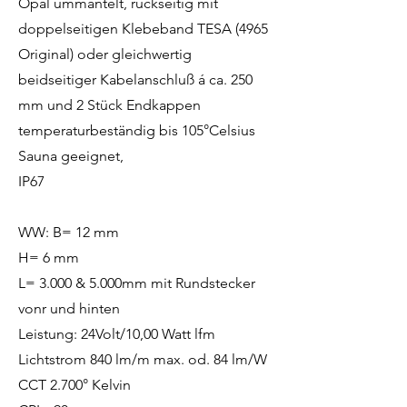
Opal ummantelt, rückseitig mit
doppelseitigen Klebeband TESA (4965
Original) oder gleichwertig
beidseitiger Kabelanschluß á ca. 250
mm und 2 Stück Endkappen
temperaturbeständig bis 105°Celsius
Sauna geeignet,
IP67
WW: B= 12 mm
H= 6 mm
L= 3.000 & 5.000mm mit Rundstecker
vonr und hinten
Leistung: 24Volt/10,00 Watt lfm
Lichtstrom 840 lm/m max. od. 84 lm/W
CCT 2.700° Kelvin