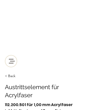
LICHT2000
Saunabeleuchtung & Wellnessbeleuchtung
Kreative Wellnessbeleuchtung der
anderen Art!
Mail:
lichtleiter@licht-2000.com
Telefon-Nr.:
+43512938064
< Back
Austrittselement für
Acrylfaser
112.200.501
für 1,00 mm Acrylfaser