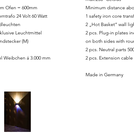
em Ofen = 600mm
Minimum distance ab
erntrafo 24 Volt 60 Watt
1 safety iron core tran
dleuchten
2 „Hot Basket“ wall lig
klusive Leuchtmittel
2 pcs. Plug-in plates 
ndstecker (M)
on both sides with rou
2 pcs. Neutral parts 5
bel Weibchen á 3.000 mm
2 pcs. Extension cabl
Made in Germany