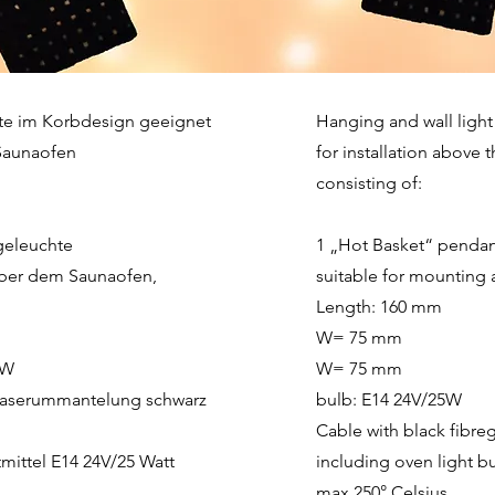
te im Korbdesign geeignet
Hanging and wall light
Saunaofen
for installation above 
consisting of:
geleuchte
1 „Hot Basket“ pendant
ber dem Saunaofen,
suitable for mounting 
Length: 160 mm
W= 75 mm
5W
W= 75 mm
sfaserummantelung schwarz
bulb: E14 24V/25W
Cable with black fibre
mittel E14 24V/25 Watt
including oven light b
max.250° Celsius