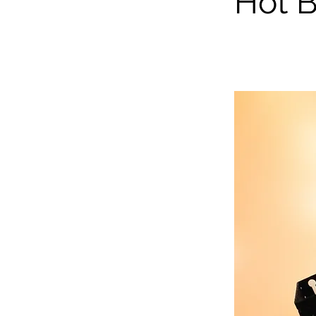
Hot B