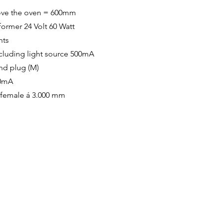
ove the oven = 600mm
sformer 24 Volt 60 Watt
hts
including light source 500mA
nd plug (M)
00mA
e female á 3.000 mm