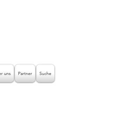
Telefon-Nr.:
+43512938064
Mail:
lichtleiter@licht-2000.com
n Art!
r uns
Partner
Suche