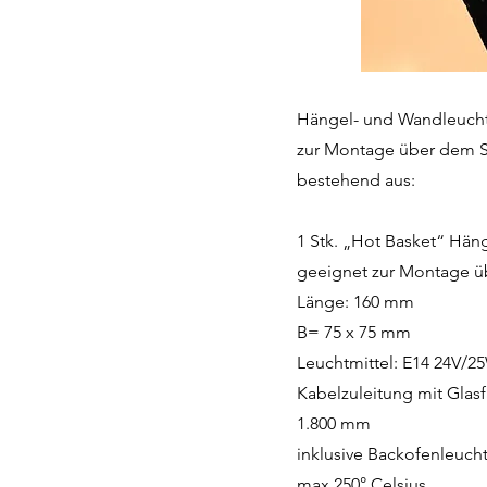
Hängel- und Wandleuch
zur Montage über dem 
bestehend aus:
1 Stk. „Hot Basket“ Hän
geeignet zur Montage ü
Länge: 160 mm
B= 75 x 75 mm
Leuchtmittel: E14 24V/2
Kabelzuleitung mit Gla
1.800 mm
inklusive Backofenleucht
max.250° Celsius