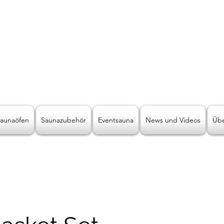
LICHT2000
Saunabeleuchtung & Wellnessbeleuchtung
ive Wellnessbeleuchtung der andere
aunaöfen
Saunazubehör
Eventsauna
News und Videos
Übe