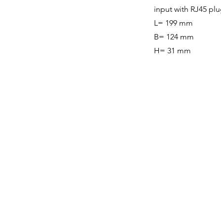
input with RJ45 pl
L= 199 mm
B= 124 mm
H= 31 mm