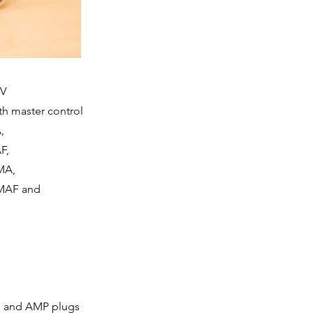
4V
th master control
,
F,
MA,
.MAF and
es and AMP plugs