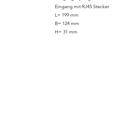
Eingang mit RJ45 Stecker
L= 199 mm
B= 124 mm
H= 31 mm