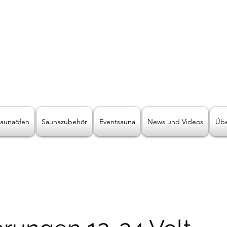
LICHT2000
Saunabeleuchtung & Wellnessbeleuchtung
ive Wellnessbeleuchtung der andere
aunaöfen
Saunazubehör
Eventsauna
News und Videos
Übe