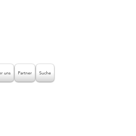
Telefon-Nr.:
+43512938064
Mail:
lichtleiter@licht-2000.com
n Art!
r uns
Partner
Suche